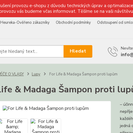
ušení provozu e-shopu z důvodu technických úprav a optimalizace 
provozu vás budeme včas informovat. Těšíme se na vaši návštěvu
Heureka-Ověřeno zákazníky
Obchodní podmínky
Odstoupení od sml
Nevíte
Hledat
info
PÉČE O VLASY
Lupy
For Life & Madaga Šampon proti lupům
Life & Madaga Šampon proti lu
– účin
nepříj
každéh
jedná 
příprav