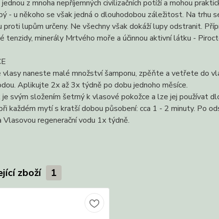
 jednou z mnoha nepříjemných civilizačních potíží a mohou prakti
ý - u někoho se však jedná o dlouhodobou záležitost. Na trhu s
ou proti lupům určeny. Ne všechny však dokáží lupy odstranit. 
é tenzidy, minerály Mrtvého moře a účinnou aktivní látku - Piro
CE
 vlasy naneste malé množství šamponu, zpěňte a vetřete do vla
dou. Aplikujte 2x až 3x týdně po dobu jednoho měsíce.
 je svým složením šetrný k vlasové pokožce a lze jej používat
při každém mytí s kratší dobou působení: cca 1 - 2 minuty. Po 
a Vlasovou regenerační vodu 1x týdně.
jící zboží
1