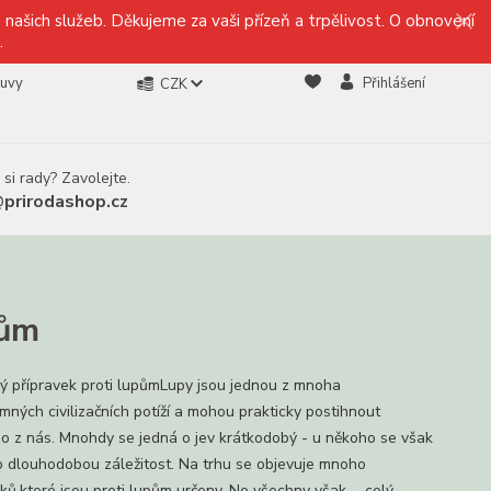
našich služeb. Děkujeme za vaši přízeň a trpělivost. O obnovení
.
ouvy
Přihlášení
CZK
 si rady? Zavolejte.
@prirodashop.cz
pům
ný přípravek proti lupůmLupy jsou jednou z mnoha
emných civilizačních potíží a mohou prakticky postihnout
o z nás. Mnohdy se jedná o jev krátkodobý - u někoho se však
o dlouhodobou záležitost. Na trhu se objevuje mnoho
ků,které jsou proti lupům určeny. Ne všechny však ...
celý