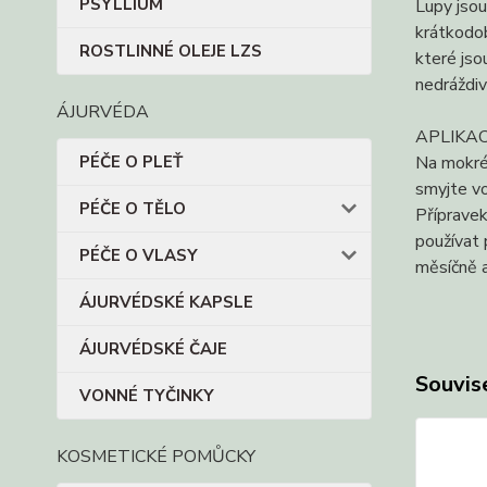
PSYLLIUM
Lupy jsou
krátkodob
ROSTLINNÉ OLEJE LZS
které js
nedráždiv
ÁJURVÉDA
APLIKA
PÉČE O PLEŤ
Na mokré
smyjte vo
PÉČE O TĚLO
Přípravek
používat 
PÉČE O VLASY
měsíčně 
ÁJURVÉDSKÉ KAPSLE
ÁJURVÉDSKÉ ČAJE
Souvise
VONNÉ TYČINKY
KOSMETICKÉ POMŮCKY