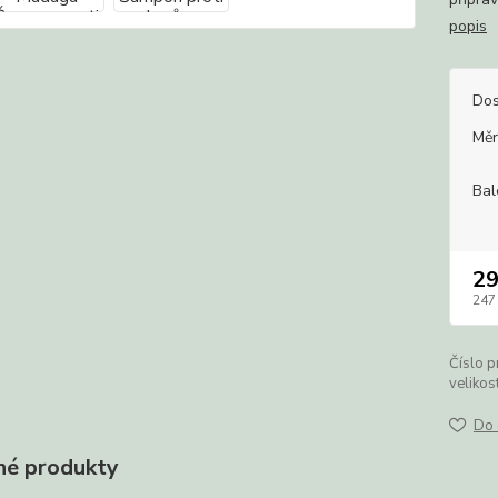
popis
Dos
Měr
Bal
2
247
Číslo p
velikost
Do 
é produkty