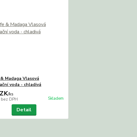
e & Madaga Vlasová
ační voda - chladivá
CZK
/
ks
Skladem
K
bez DPH
Detail