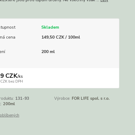
tupnost
Skladem
ná cena
149,50 CZK / 100ml
ení
200 ml
99 CZK
/
ks
 CZK
bez DPH
roduktu:
131-93
Výrobce:
FOR LIFE spol. s r.o.
:
200ml
oblíbených