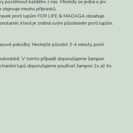
cky postihnout každého z nás. Mnohdy se jedná o jev
e objevuje mnoho přípravků,
Přípravek proti lupům FOR LIFE & MADAGA obsahuje
ctonolamin, která je známá svým působením proti lupům.
sové pokožky. Nechejte působit 3-4 minuty, poté
 dlouhodobě. V tomto případě doporučujeme šampon
odstranění lupů doporučujeme používat šampon 2x až 4x