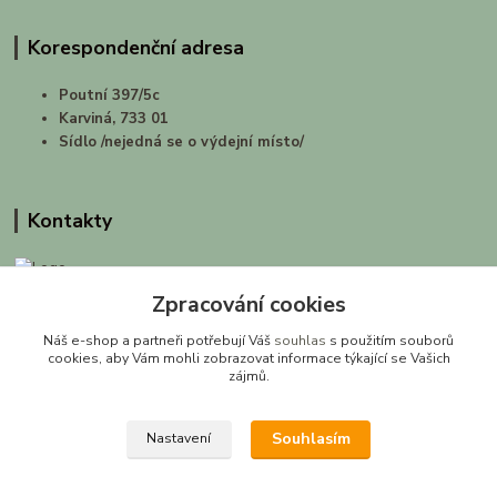
Korespondenční adresa
Poutní 397/5c
Karviná, 733 01
Sídlo /nejedná se o výdejní místo/
Kontakty
Zpracování cookies
prirodashop.cz
Náš e-shop a partneři potřebují Váš
souhlas
s použitím souborů
Gabriela Pawlasová Koppová
cookies, aby Vám mohli zobrazovat informace týkající se Vašich
zájmů.
info@prirodashop.cz
Souhlasím
Nastavení