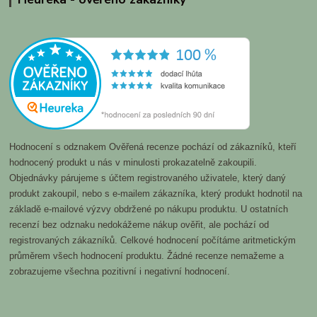
Hodnocení s odznakem Ověřená recenze pochází od zákazníků, kteří
hodnocený produkt u nás v minulosti prokazatelně zakoupili.
Objednávky párujeme s účtem registrovaného uživatele, který daný
produkt zakoupil, nebo s e-mailem zákazníka, který produkt hodnotil na
základě e-mailové výzvy obdržené po nákupu produktu. U ostatních
recenzí bez odznaku nedokážeme nákup ověřit, ale pochází od
registrovaných zákazníků. Celkové hodnocení počítáme aritmetickým
průměrem všech hodnocení produktu. Žádné recenze nemažeme a
zobrazujeme všechna pozitivní i negativní hodnocení.