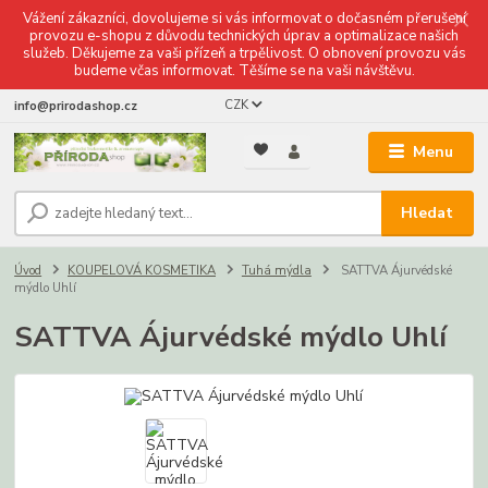
Vážení zákazníci, dovolujeme si vás informovat o dočasném přerušení
provozu e-shopu z důvodu technických úprav a optimalizace našich
služeb. Děkujeme za vaši přízeň a trpělivost. O obnovení provozu vás
budeme včas informovat. Těšíme se na vaši návštěvu.
CZK
info@prirodashop.cz
Menu
Hledat
Úvod
KOUPELOVÁ KOSMETIKA
Tuhá mýdla
SATTVA Ájurvédské
mýdlo Uhlí
SATTVA Ájurvédské mýdlo Uhlí