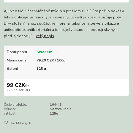
Ájurvédské ručně vyráběné mýdlo s práškem z uhlí. Pro péči o pokožku
těla a obličeje. jemné glycerinové mýdlo čistí pokožku a zužuje póry.
Díky složení, jehož součástí je mořena, lékořice, aloe vera vykazuje
antiseptické, antibakteriální a tonizující vlastnosti, redukují skvrny na
pleti, sjednocují ...
celý popis
Dostupnost
Skladem
Měrná cena
79,20 CZK / 100g
Balení
125 g
99 CZK
/
ks
82 CZK
bez DPH
Číslo produktu:
164-48
Výrobce:
Sattva, Indie
velikost:
125g
Do oblíbených