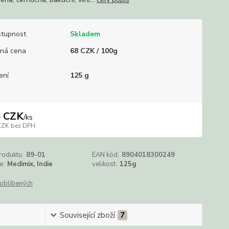
tupnost
Skladem
ná cena
68 CZK / 100g
ení
125 g
 CZK
/
ks
CZK
bez DPH
roduktu:
89-01
EAN kód:
8904018300249
e:
Medimix, Indie
velikost:
125g
oblíbených
Související zboží
7