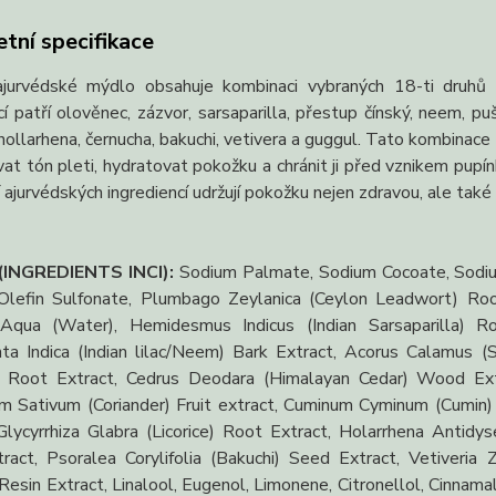
tní specifikace
ajurvédské mýdlo obsahuje kombinaci vybraných 18-ti druhů a
cí patří olověnec, zázvor, sarsaparilla, přestup čínský, neem, puš
 hollarhena, černucha, bakuchi, vetivera a guggul. Tato kombina
at tón pleti, hydratovat pokožku a chránit ji před vznikem pup
 ajurvédských ingrediencí udržují pokožku nejen zdravou, ale také 
 (INGREDIENTS INCI):
Sodium Palmate, Sodium Cocoate, Sodium
lefin Sulfonate, Plumbago Zeylanica (Ceylon Leadwort) Root
 Aqua (Water), Hemidesmus Indicus (Indian Sarsaparilla) Ro
hta Indica (Indian lilac/Neem) Bark Extract, Acorus Calamus (
) Root Extract, Cedrus Deodara (Himalayan Cedar) Wood Extr
m Sativum (Coriander) Fruit extract, Cuminum Cyminum (Cumin) 
Glycyrrhiza Glabra (Licorice) Root Extract, Holarrhena Antidys
ract, Psoralea Corylifolia (Bakuchi) Seed Extract, Vetiveria
Resin Extract, Linalool, Eugenol, Limonene, Citronellol, Cinna