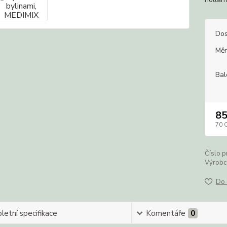
Dos
Měr
Bal
85
70 
Číslo p
Výrobc
Do 
etní specifikace
Komentáře
0