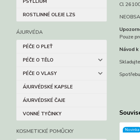
PSYLLIUM
Cl 2610
ROSTLINNÉ OLEJE LZS
NEOBSA
Upozorně
ÁJURVÉDA
Pouze pro 
PÉČE O PLEŤ
Návod k 
PÉČE O TĚLO
Skladujte
PÉČE O VLASY
Spotřebu
ÁJURVÉDSKÉ KAPSLE
ÁJURVÉDSKÉ ČAJE
Souvise
VONNÉ TYČINKY
Novinka
KOSMETICKÉ POMŮCKY