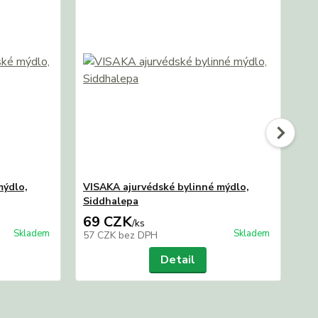
mýdlo,
VISAKA ajurvédské bylinné mýdlo,
MA
Siddhalepa
mý
69 CZK
1
/
ks
Skladem
Skladem
57 CZK
bez DPH
12
Detail