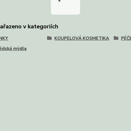
zařazeno v kategoriích
NKY
KOUPELOVÁ KOSMETIKA
PÉČ
védská mýdla