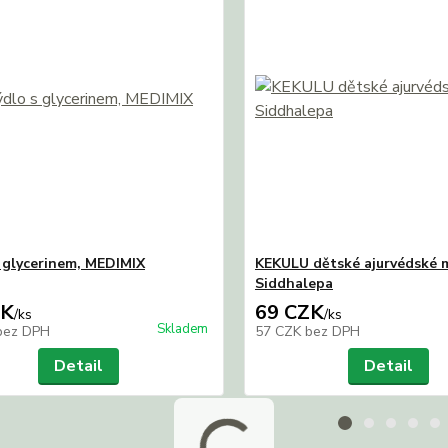
 glycerinem, MEDIMIX
KEKULU dětské ajurvédské 
Siddhalepa
ZK
69 CZK
/
ks
/
ks
Skladem
bez DPH
57 CZK
bez DPH
Detail
Detail