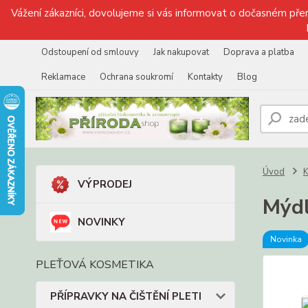
Vážení zákazníci, dovolujeme si vás informovat o dočasném přer
Odstoupení od smlouvy
Jak nakupovat
Doprava a platba
Reklamace
Ochrana soukromí
Kontakty
Blog
Úvod
VÝPRODEJ
Mýdl
NOVINKY
Novinka
PLEŤOVÁ KOSMETIKA
PŘÍPRAVKY NA ČIŠTĚNÍ PLETI