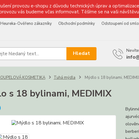
ušení provozu e-shopu z důvodu technických úprav a optimalizace 
provozu vás budeme včas informovat. Těšíme se na vaši návštěvu
Heureka-Ověřeno zákazníky
Obchodní podmínky
Odstoupení od sml
Nevíte
Hledat
info
KOUPELOVÁ KOSMETIKA
Tuhá mýdla
Mýdlo s 18 bylinami, MEDIMI
o s 18 bylinami, MEDIMIX
Bylinn
ajurvéd
olověne
berberi
hollarh