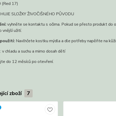
0 (Red 17)
HUJE SLOŽKY ŽIVOČIŠNÉHO PŮVODU
ní:
vyhněte se kontaktu s očima. Pokud se přesto produkt do o
vnější užití.
použití:
Navlhčete kostku mýdla a dle potřeby napěňte na kůži
: v chladu a suchu a mimo dosah dětí
jte do 12 měsíců po otevření.
jící zboží
7