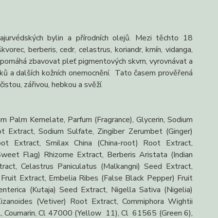
jurvédských bylin a přírodních olejů. Mezi těchto 18
kvorec, berberis, cedr, celastrus, koriandr, kmín, vidanga,
ce pomáhá zbavovat pleť pigmentových skvrn, vyrovnávat a
ínků a dalších kožních onemocnění. Tato časem prověřená
čistou, zářivou, hebkou a svěží.
 Palm Kernelate, Parfum (Fragrance), Glycerin, Sodium
 Extract, Sodium Sulfate, Zingiber Zerumbet (Ginger)
ot Extract, Smilax China (China-root) Root Extract,
Sweet Flag) Rhizome Extract, Berberis Aristata (Indian
act, Celastrus Paniculatus (Malkangni) Seed Extract,
Fruit Extract, Embelia Ribes (False Black Pepper) Fruit
enterica (Kutaja) Seed Extract, Nigella Sativa (Nigelia)
 Zizanoides (Vetiver) Root Extract, Commiphora Wightii
mal, Coumarin, Cl 47000 (Yellow 11), Cl 61565 (Green 6),