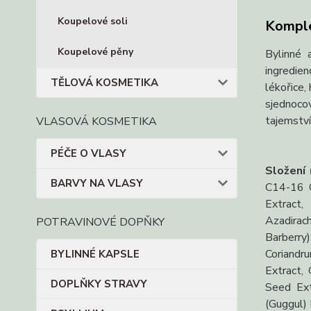
Koupelové soli
Komple
Koupelové pěny
Bylinné 
ingredien
TĚLOVÁ KOSMETIKA
lékořice,
sjednocov
tajemství
VLASOVÁ KOSMETIKA
PÉČE O VLASY
Složení
BARVY NA VLASY
C14-16 O
Extract,
Azadirac
POTRAVINOVÉ DOPŇKY
Barberry
Coriandru
BYLINNÉ KAPSLE
Extract, 
DOPLŇKY STRAVY
Seed Ext
(Guggul) 