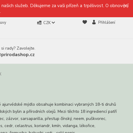
našich služeb. Děkujeme za vaši přízeň a trpělivost. O obnovení
.
ouvy
Přihlášení
CZK
 si rady? Zavolejte.
@prirodashop.cz
X
é ajurvédské mýdlo obsahuje kombinaci vybraných 18-ti druhů
ských bylin a přírodních olejů. Mezi těchto 18 ingrediencí patří
c, zázvor, sarsaparilla, přestup čínský, neem, puškvorec,
s, cedr, celastrus, koriandr, kmín, vidanga, lékořice,
ena, černucha, bakuchi, veti...
celý popis