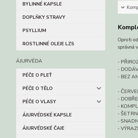
BYLINNÉ KAPSLE
Kompl
DOPLŇKY STRAVY
Komple
PSYLLIUM
Oproti od
ROSTLINNÉ OLEJE LZS
správná v
ÁJURVÉDA
- PŘIRO
- DODÁV
PÉČE O PLEŤ
- BEZ A
PÉČE O TĚLO
- ČERVE
- DOBŘ
PÉČE O VLASY
- KOMP
- ŠETRN
ÁJURVÉDSKÉ KAPSLE
- SNADN
ÁJURVÉDSKÉ ČAJE
- VÝRAZ