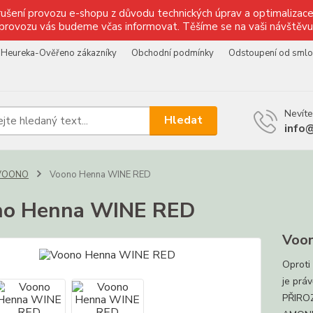
ušení provozu e-shopu z důvodu technických úprav a optimalizace 
provozu vás budeme včas informovat. Těšíme se na vaši návštěvu
Heureka-Ověřeno zákazníky
Obchodní podmínky
Odstoupení od sml
Nevíte
Hledat
info
VOONO
Voono Henna WINE RED
no Henna WINE RED
Voon
Oproti
je prá
PŘIRO