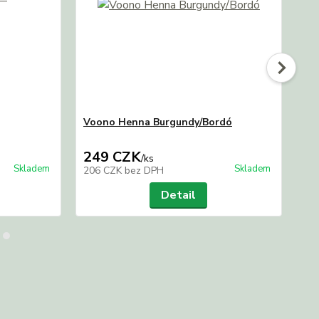
Voono Henna Burgundy/Bordó
PR
249 CZK
2
/
ks
Skladem
Skladem
206 CZK
bez DPH
20
Detail