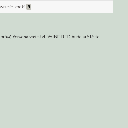
visející zboží
9
 právě červená váš styl, WINE RED bude určitě ta