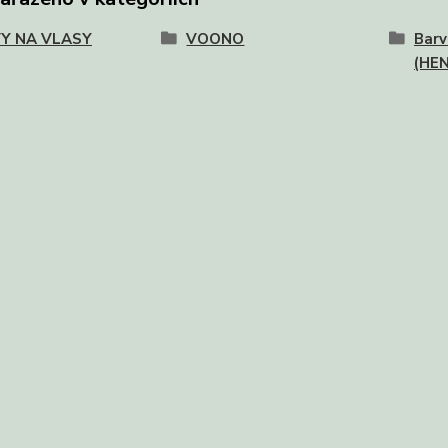
Y NA VLASY
VOONO
Barv
(HE