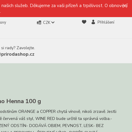
našich služeb. Děkujeme za vaši přízeň a trpělivost. O obnovení
.
ouvy
Přihlášení
CZK
 si rady? Zavolejte.
@prirodashop.cz
o Henna 100 g
 odstínům ORANGE a COPPER chytá vínově, nikoli zrzavě. Jestli
vě červená váš styl, WINE RED bude určitě ta správná volba.-
ZENÝ ODSTÍN- DODÁVÁ OBJEM, PEVNOST, LESK- BEZ