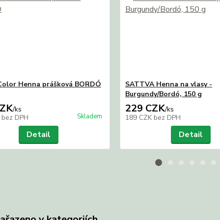
Color Henna prášková BORDÓ
SATTVA Henna na vlasy -
Burgundy/Bordó, 150 g
CZK
229 CZK
/
ks
/
ks
Skladem
K
bez DPH
189 CZK
bez DPH
Detail
Detail
zařazeno v kategoriích