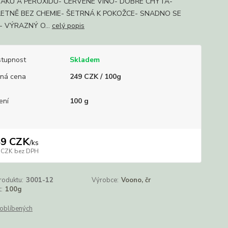
AKU A PEROXIDU- ČERVENÉ VÍNO- DOBŘE CHYTÁ-
ETNĚ BEZ CHEMIE- ŠETRNÁ K POKOŽCE- SNADNO SE
- VÝRAZNÝ O...
celý popis
tupnost
Skladem
ná cena
249 CZK / 100g
ení
100 g
49 CZK
/
ks
 CZK
bez DPH
roduktu:
3001-12
Výrobce:
Voono, čr
:
100g
oblíbených