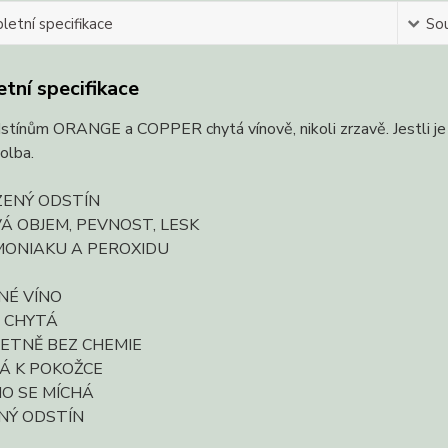
etní specifikace
Sou
tní specifikace
stínům ORANGE a COPPER chytá vínově, nikoli zrzavě. Jestli je
olba.
ZENÝ ODSTÍN
Á OBJEM, PEVNOST, LESK
MONIAKU A PEROXIDU
NÉ VÍNO
E CHYTÁ
LETNĚ BEZ CHEMIE
Á K POKOŽCE
O SE MÍCHÁ
NÝ ODSTÍN