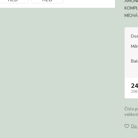
AMONI
KOMPL
MÍCHÁ
Dos
Měr
Bal
2
206
Číslo p
velikost
Do 