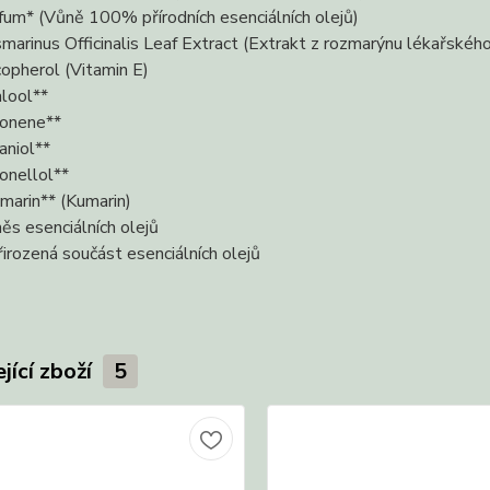
fum* (Vůně 100% přírodních esenciálních olejů)
marinus Officinalis Leaf Extract (Extrakt z rozmarýnu lékařského
opherol (Vitamin E)
alool**
onene**
aniol**
ronellol**
marin** (Kumarin)
ěs esenciálních olejů
řirozená součást esenciálních olejů
jící zboží
5