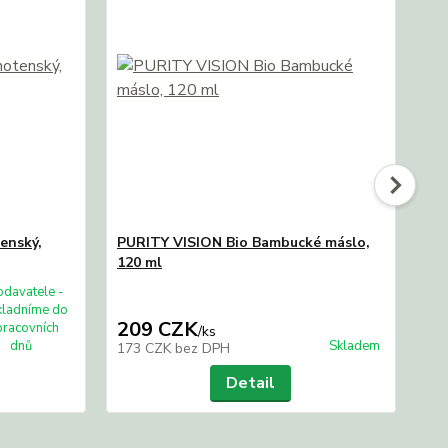
enský,
PURITY VISION Bio Bambucké máslo,
Sa
120 ml
odavatele -
kladníme do
209 CZK
4
pracovních
/
ks
dnů
Skladem
173 CZK
bez DPH
38
Detail