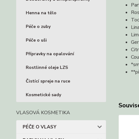
Par
Ros
Henna na tělo
Toc
Péče o zuby
Lin
Lim
Péče o uši
Ger
Cit
Přípravky na opalování
Cou
*sm
Rostlinné oleje LZS
**p
Čistící spreje na ruce
Kosmetické sady
Souvise
VLASOVÁ KOSMETIKA
PÉČE O VLASY