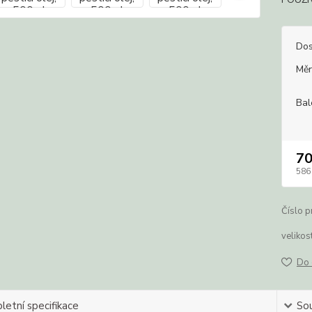
Dos
Měr
Bal
7
586
Číslo p
velikost
Do 
etní specifikace
Sou