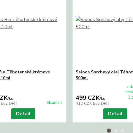
Bio Těhotenské krémové
Saloos Sprchový olej Těhot
110ml
500ml
u d
nas
CZK
499 CZK
3 
/
ks
/
ks
Skladem
K
bez DPH
412 CZK
bez DPH
Detail
Detail