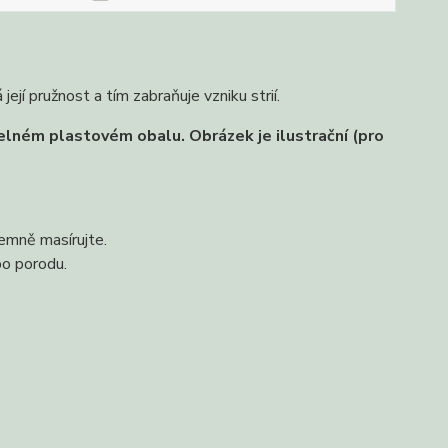
í pružnost a tím zabraňuje vzniku strií.
ném plastovém obalu. Obrázek je ilustrační (pro
emně masírujte.
po porodu.