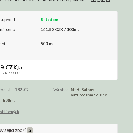
tupnost
Skladem
ná cena
141,80 CZK / 100ml
ení
500 ml
09 CZK
/
ks
 CZK
bez DPH
roduktu:
182-02
Výrobce:
M+H, Saloos
naturcosmetic s.r.o.
:
500ml
oblíbených
visející zboží
5