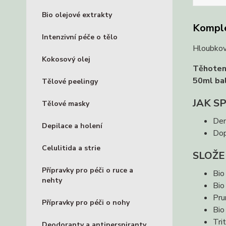
Bio olejové extrakty
Komple
Intenzivní péče o tělo
Hloubkově
Kokosový olej
Těhotens
50ml bal
Tělové peelingy
JAK S
Tělové masky
Den
Depilace a holení
Dop
Celulitida a strie
SLOŽE
Přípravky pro péči o ruce a
Bio
nehty
Bio
Pru
Přípravky pro péči o nohy
Bio
Tri
Deodoranty a antiperspiranty