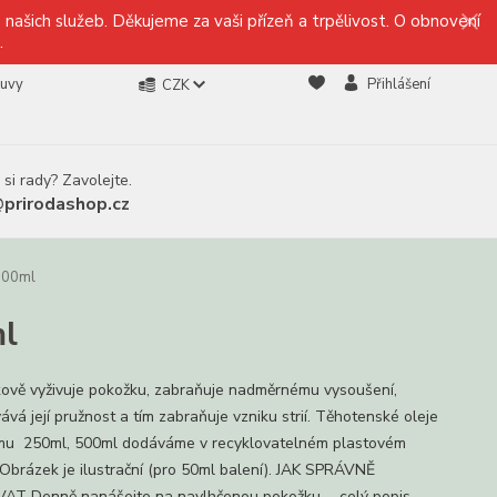
našich služeb. Děkujeme za vaši přízeň a trpělivost. O obnovení
.
ouvy
Přihlášení
CZK
 si rady? Zavolejte.
@prirodashop.cz
 500ml
ml
ově vyživuje pokožku, zabraňuje nadměrnému vysoušení,
vá její pružnost a tím zabraňuje vzniku strií. Těhotenské oleje
mu 250ml, 500ml dodáváme v recyklovatelném plastovém
 Obrázek je ilustrační (pro 50ml balení). JAK SPRÁVNĚ
AT Denně nanášejte na navlhčenou pokožku ...
celý popis