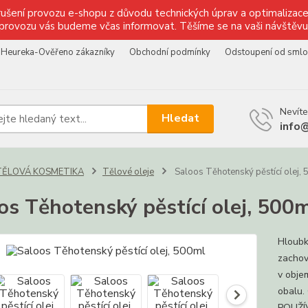
ušení provozu e-shopu z důvodu technických úprav a optimalizace 
provozu vás budeme včas informovat. Těšíme se na vaši návštěvu
Heureka-Ověřeno zákazníky
Obchodní podmínky
Odstoupení od sml
Nevíte
Hledat
info
TĚLOVÁ KOSMETIKA
Tělové oleje
Saloos Těhotenský pěstící olej,
os Těhotenský pěstící olej, 500
Hloubk
zachová
v obje
obalu.
POUŽÍV