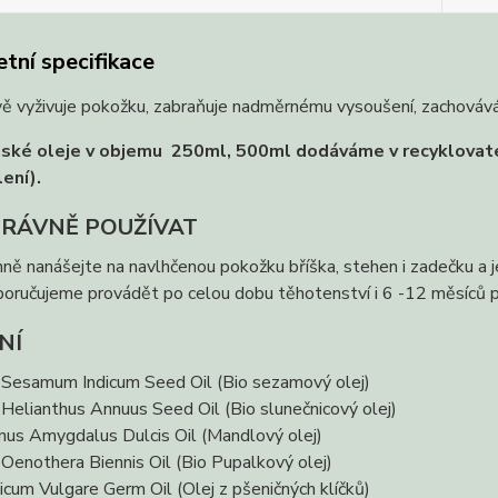
tní specifikace
 vyživuje pokožku, zabraňuje nadměrnému vysoušení, zachovává jej
ké oleje v objemu 250ml, 500ml dodáváme v recyklovatel
ení).
PRÁVNĚ POUŽÍVAT
ně nanášejte na navlhčenou pokožku bříška, stehen i zadečku a j
oručujeme provádět po celou dobu těhotenství i 6 -12 měsíců 
NÍ
 Sesamum Indicum Seed Oil (Bio sezamový olej)
 Helianthus Annuus Seed Oil (Bio slunečnicový olej)
nus Amygdalus Dulcis Oil (Mandlový olej)
 Oenothera Biennis Oil (Bio Pupalkový olej)
ticum Vulgare Germ Oil (Olej z pšeničných klíčků)