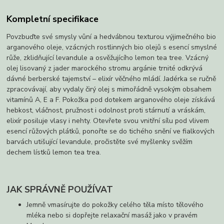
Kompletní specifikace
Povzbuďte své smysly vůní a hedvábnou texturou výjimečného bio
arganového oleje, vzácných rostlinných bio olejů s esencí smyslné
růže, zklidňující levandule a osvěžujícího lemon tea tree. Vzácný
olej lisovaný z jader marockého stromu argánie trnité odkrývá
dávné berberské tajemství – elixír věčného mládí. Jadérka se ručně
zpracovávají, aby vydaly čirý olej s mimořádně vysokým obsahem
vitamínů A, E a F. Pokožka pod dotekem arganového oleje získává
hebkost, vláčnost, pružnost i odolnost proti stárnutí a vráskám,
elixír posiluje vlasy i nehty. Otevřete svou vnitřní sílu pod vlivem
esencí růžových plátků, ponořte se do tichého snění ve fialkových
barvách utišující levandule, pročistěte své myšlenky svěžím
dechem lístků lemon tea trea.
JAK SPRÁVNĚ POUŽÍVAT
Jemně vmasírujte do pokožky celého těla místo tělového
mléka nebo si dopřejte relaxační masáž jako v pravém