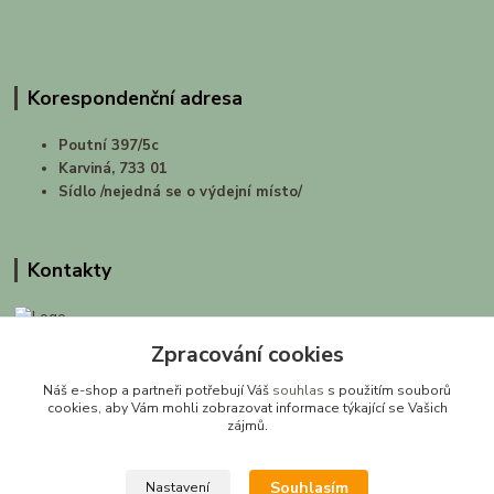
Korespondenční adresa
Poutní 397/5c
Karviná, 733 01
Sídlo /nejedná se o výdejní místo/
Kontakty
Zpracování cookies
prirodashop.cz
Náš e-shop a partneři potřebují Váš
souhlas
s použitím souborů
Gabriela Pawlasová Koppová
cookies, aby Vám mohli zobrazovat informace týkající se Vašich
zájmů.
info@prirodashop.cz
Souhlasím
Nastavení