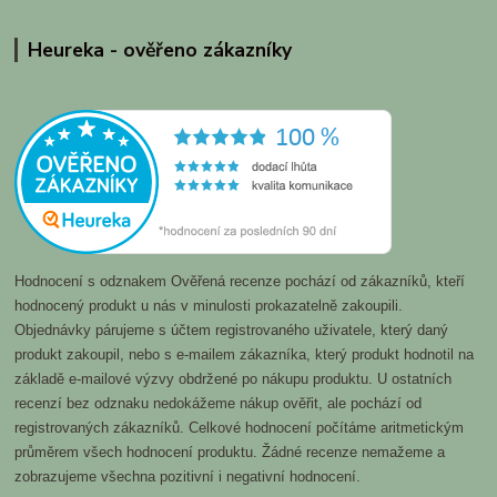
Heureka - ověřeno zákazníky
Hodnocení s odznakem Ověřená recenze pochází od zákazníků, kteří
hodnocený produkt u nás v minulosti prokazatelně zakoupili.
Objednávky párujeme s účtem registrovaného uživatele, který daný
produkt zakoupil, nebo s e-mailem zákazníka, který produkt hodnotil na
základě e-mailové výzvy obdržené po nákupu produktu. U ostatních
recenzí bez odznaku nedokážeme nákup ověřit, ale pochází od
registrovaných zákazníků. Celkové hodnocení počítáme aritmetickým
průměrem všech hodnocení produktu. Žádné recenze nemažeme a
zobrazujeme všechna pozitivní i negativní hodnocení.