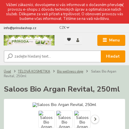
Vážení zákazníci, dovolujeme si vás informovat o dočasném přerušení
provozu e-shopu z důvodu technických úprav a optimalizace našich
služeb. Děkujeme za vaši přízeň a trpělivost. O obnovení provozu vás
budeme včas informovat. Těšíme se na vaši návštěvu.
CZK
info@prirodashop.cz
Menu
Hledat
Úvod
TĚLOVÁ KOSMETIKA
Bio wellness oleje
Saloos Bio Argan
Revital, 250ml
Saloos Bio Argan Revital, 250ml