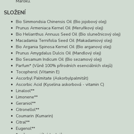
Maroku.
SLOŽENÍ
Bio Simmondsia Chinensis Oil (Bio jojobový olej)
Prunus Armeniaca Kernel Oil (Meruňkový olej)
Bio Helianthus Annuus Seed Oil (Bio slunečnicový olej)
Macadamia Ternifolia Seed Oil (Makadamiový olej)
Bio Argania Spinosa Kernel Oil (Bio arganový olej)
Prunus Amygdalus Dulcis Oil (Mandlový olej)
Bio Sesamum Indicum Oil (Bio sezamový olej)
Parfum* (Vůně 100% přírodních esenciálních olejů)
Tocopherol (Vitamin E)
Ascorbyl Palmitate (Askorbylpalmitát)
Ascorbic Acid (Kyselina askorbová - vitamin C)
Linalool**
Limonene**
Geraniol**
Citronellol**
Coumarin (Kumarin)
Citral**
Eugenol**