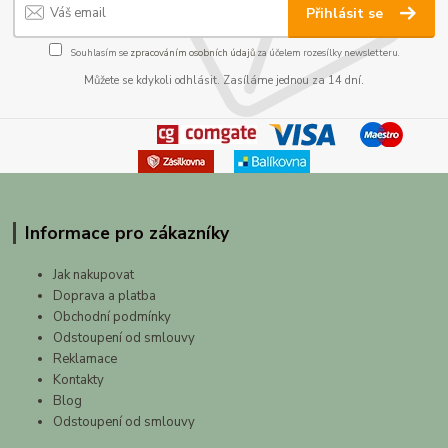
Přihlásit se
Souhlasím se
zpracováním osobních údajů
za účelem rozesílky newsletteru.
Můžete se kdykoli odhlásit. Zasíláme jednou za 14 dní.
Informace pro zákazníky
Jak nakupovat
Doprava a platba
Obchodní podmínky
Odstoupení od smlouvy
Reklamace
Kontakty
Blog
Odstoupení od smlouvy