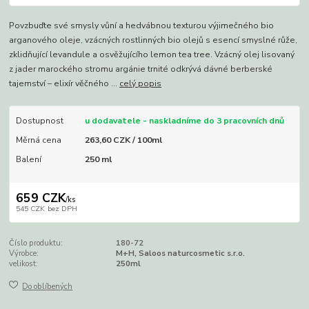
Povzbuďte své smysly vůní a hedvábnou texturou výjimečného bio
arganového oleje, vzácných rostlinných bio olejů s esencí smyslné růže,
zklidňující levandule a osvěžujícího lemon tea tree. Vzácný olej lisovaný
z jader marockého stromu argánie trnité odkrývá dávné berberské
tajemství – elixír věčného ...
celý popis
Dostupnost
u dodavatele - naskladníme do 3 pracovních dnů
Měrná cena
263,60 CZK / 100ml
Balení
250 ml
659 CZK
/
ks
545 CZK
bez DPH
Číslo produktu:
180-72
Výrobce:
M+H, Saloos naturcosmetic s.r.o.
velikost:
250ml
Do oblíbených