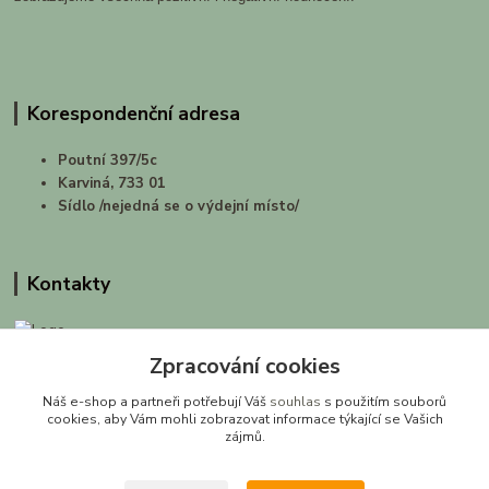
Korespondenční adresa
Poutní 397/5c
Karviná, 733 01
Sídlo /nejedná se o výdejní místo/
Kontakty
Zpracování cookies
prirodashop.cz
Náš e-shop a partneři potřebují Váš
souhlas
s použitím souborů
Gabriela Pawlasová Koppová
cookies, aby Vám mohli zobrazovat informace týkající se Vašich
zájmů.
info@prirodashop.cz