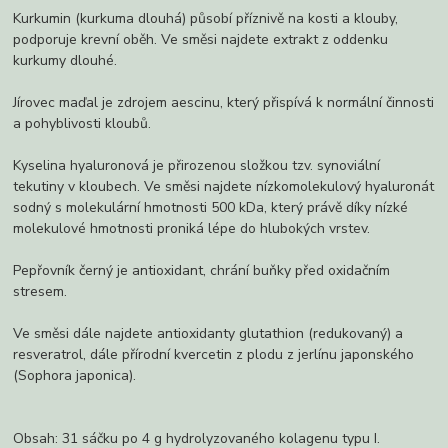
Kurkumin (kurkuma dlouhá) působí příznivě na kosti a klouby,
podporuje krevní oběh. Ve směsi najdete extrakt z oddenku
kurkumy dlouhé.
Jírovec maďal je zdrojem aescinu, který přispívá k normální činnosti
a pohyblivosti kloubů.
Kyselina hyaluronová je přirozenou složkou tzv. synoviální
tekutiny v kloubech. Ve směsi najdete nízkomolekulový hyaluronát
sodný s molekulární hmotnosti 500 kDa, který právě díky nízké
molekulové hmotnosti proniká lépe do hlubokých vrstev.
Pepřovník černý je antioxidant, chrání buňky před oxidačním
stresem.
Ve směsi dále najdete antioxidanty glutathion (redukovaný) a
resveratrol, dále přírodní kvercetin z plodu z jerlínu japonského
(Sophora japonica).
Obsah: 31 sáčku po 4 g hydrolyzovaného kolagenu typu I.