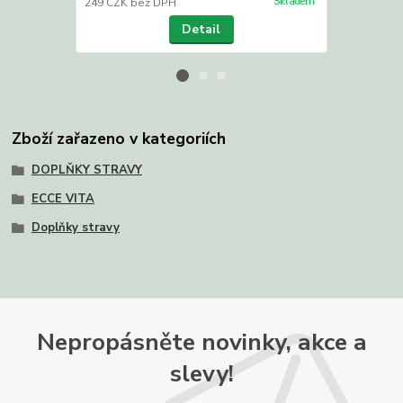
Skladem
249 CZK
bez DPH
267 CZK
bez
Detail
Zboží zařazeno v kategoriích
DOPLŇKY STRAVY
ECCE VITA
Doplňky stravy
Nepropásněte novinky, akce a
slevy!