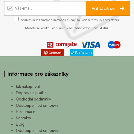
Přihlásit se
Souhlasím se
zpracováním osobních údajů
za účelem rozesílky newsletteru.
Můžete se kdykoli odhlásit. Zasíláme jednou za 14 dní.
Informace pro zákazníky
Jak nakupovat
Doprava a platba
Obchodní podmínky
Odstoupení od smlouvy
Reklamace
Kontakty
Blog
Odstoupení od smlouvy