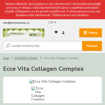
Vážení zákazníci, dovolujeme si vás informovat o dočasném přerušení
provozu e-shopu z důvodu technických úprav a optimalizace našich
služeb. Děkujeme za vaši přízeň a trpělivost. O obnovení provozu vás
budeme včas informovat. Těšíme se na vaši návštěvu.
CZK
info@prirodashop.cz
Menu
Hledat
Úvod
DOPLŇKY STRAVY
Ecce Vita Collagen Complex
Ecce Vita Collagen Complex