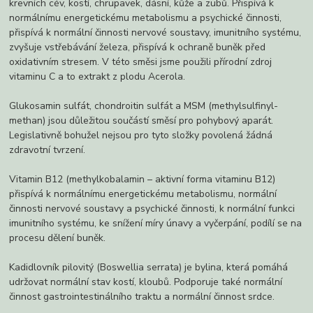
krevních cév, kostí, chrupavek, dásní, kůže a zubů. Přispívá k
normálnímu energetickému metabolismu a psychické činnosti,
přispívá k normální činnosti nervové soustavy, imunitního systému,
zvyšuje vstřebávání železa, přispívá k ochraně buněk před
oxidativním stresem. V této směsi jsme použili přírodní zdroj
vitaminu C a to extrakt z plodu Acerola.
Glukosamin sulfát, chondroitin sulfát a MSM (methylsulfinyl­
methan) jsou důležitou součástí směsí pro pohybový aparát.
Legislativně bohužel nejsou pro tyto složky povolená žádná
zdravotní tvrzení.
Vitamin B12 (methylkobalamin – aktivní forma vitaminu B12)
přispívá k normálnímu energetickému metabolismu, normální
činnosti nervové soustavy a psychické činnosti, k normální funkci
imunitního systému, ke snížení míry únavy a vyčerpání, podílí se na
procesu dělení buněk.
Kadidlovník pilovitý (Boswellia serrata) je bylina, která pomáhá
udržovat normální stav kostí, kloubů. Podporuje také normální
činnost gastrointesti­nálního traktu a normální činnost srdce.