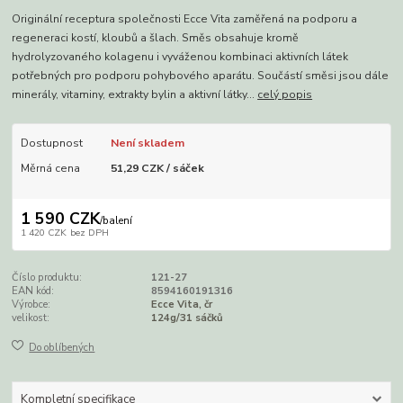
Originální receptura společnosti Ecce Vita zaměřená na podporu a
regeneraci kostí, kloubů a šlach. Směs obsahuje kromě
hydrolyzovaného kolagenu i vyváženou kombinaci aktivních látek
potřebných pro podporu pohybového aparátu. Součástí směsi jsou dále
minerály, vitaminy, extrakty bylin a aktivní látky...
celý popis
Dostupnost
Není skladem
Měrná cena
51,29 CZK / sáček
1 590 CZK
/
balení
1 420 CZK
bez DPH
Číslo produktu:
121-27
EAN kód:
8594160191316
Výrobce:
Ecce Vita, čr
velikost:
124g/31 sáčků
Do oblíbených
Kompletní specifikace