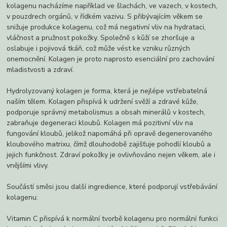
kolagenu nacházíme například ve šlachách, ve vazech, v kostech,
v pouzdrech orgánů, v řídkém vazivu. S přibývajícím věkem se
snižuje produkce kolagenu, což má negativní vliv na hydrataci,
vláčnost a pružnost pokožky. Společně s kůží se zhoršuje a
oslabuje i pojivová tkáň, což může vést ke vzniku různých
onemocnění. Kolagen je proto naprosto esenciální pro zachování
mladistvosti a zdraví.
Hydrolyzovaný kolagen je forma, která je nejlépe vstřebatelná
naším tělem. Kolagen přispívá k udržení svěží a zdravé kůže,
podporuje správný metabolismus a obsah minerálů v kostech,
zabraňuje degeneraci kloubů. Kolagen má pozitivní vliv na
fungování kloubů, jelikož napomáhá při opravě degenerovaného
kloubového matrixu, čímž dlouhodobě zajišťuje pohodlí kloubů a
jejich funkčnost. Zdraví pokožky je ovlivňováno nejen věkem, ale i
vnějšími vlivy.
Součástí směsi jsou další ingredience, které podporují vstřebávání
kolagenu:
Vitamin C přispívá k normální tvorbě kolagenu pro normální funkci