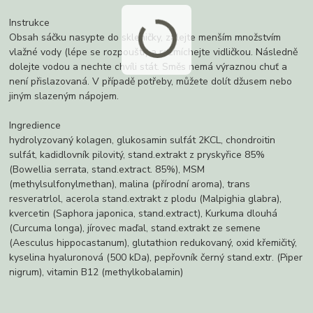
Instrukce
Obsah sáčku nasypte do skleničky, zalejte menším množstvím
vlažné vody (lépe se rozpouští) a rozmíchejte vidličkou. Následně
dolejte vodou a nechte chvíli stát. Směs nemá výraznou chuť a
není přislazovaná. V případě potřeby, můžete dolít džusem nebo
jiným slazeným nápojem.
Ingredience
hydrolyzovaný kolagen, glukosamin sulfát 2KCL, chondroitin
sulfát, kadidlovník pilovitý, stand.extrakt z pryskyřice 85%
(Bowellia serrata, stand.extract. 85%), MSM
(methylsulfonylmethan), malina (přírodní aroma), trans
resveratrlol, acerola stand.extrakt z plodu (Malpighia glabra),
kvercetin (Saphora japonica, stand.extract), Kurkuma dlouhá
(Curcuma longa), jírovec maďal, stand.extrakt ze semene
(Aesculus hippocastanum), glutathion redukovaný, oxid křemičitý,
kyselina hyaluronová (500 kDa), pepřovník černý stand.extr. (Piper
nigrum), vitamin B12 (methylkobalamin)