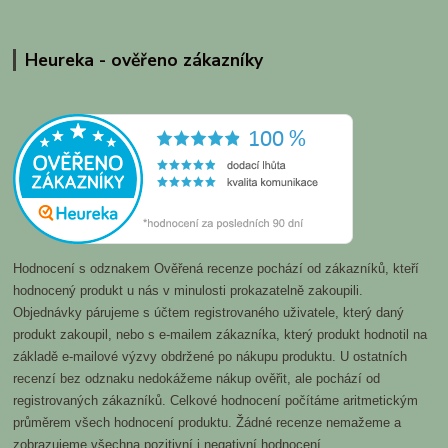
Heureka - ověřeno zákazníky
Hodnocení s odznakem Ověřená recenze pochází od zákazníků, kteří
hodnocený produkt u nás v minulosti prokazatelně zakoupili.
Objednávky párujeme s účtem registrovaného uživatele, který daný
produkt zakoupil, nebo s e-mailem zákazníka, který produkt hodnotil na
základě e-mailové výzvy obdržené po nákupu produktu. U ostatních
recenzí bez odznaku nedokážeme nákup ověřit, ale pochází od
registrovaných zákazníků. Celkové hodnocení počítáme aritmetickým
průměrem všech hodnocení produktu. Žádné recenze nemažeme a
zobrazujeme všechna pozitivní i negativní hodnocení.